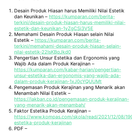
Desain Produk Hiasan harus Memiliki Nilai Estetik
dan Keunikan –
https://kumparan.com/berita-
terkini/desain-produk-hiasan-harus-memiliki-nilai-
estetik-dan-keunikan-1yZgCSi3V5E
Memahami Desain Produk Hiasan selain Nilai
Estetik –
https://kumparan.com/berita-
terkini/memahami-desain-produk-hiasan-selain-
nilai-estetik-22IsKBqJkd0
Pengertian Unsur Estetika dan Ergonomis yang
Wajib Ada dalam Produk Kerajinan –
https://kumparan.com/kabar-harian/pengertian-
unsur-estetika-dan-ergonomis-yang-wajib-ada-
dalam-produk-kerajinan-1xJ0cYQUUMt
Pengemasan Produk Kerajinan yang Menarik akan
Menambah Nilai Estetik –
https://lakban.co.id/pengemasan-produk-kerajinan-
yang-menarik-akan-menambah/
Faktor Estetika Produk Kerajinan –
https://www.kompas.com/skola/read/2021/12/08/19
estetika-produk-kerajinan
PDF –