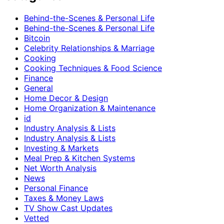
Behind-the-Scenes & Personal Life
Behind-the-Scenes & Personal Life
Bitcoin
Celebrity Relationships & Marriage
Cooking
Cooking Techniques & Food Science
Finance
General
Home Decor & Design
Home Organization & Maintenance
id
Industry Analysis & Lists
Industry Analysis & Lists
Investing & Markets
Meal Prep & Kitchen Systems
Net Worth Analysis
News
Personal Finance
Taxes & Money Laws
TV Show Cast Updates
Vetted