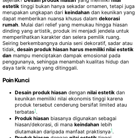
estetik
tinggi bukan hanya sekadar ornamen, tetapi juga
merupakan ungkapan dari
keindahan
dan keunikan yang
dapat memberikan nuansa khusus dalam
dekorasi
rumah
. Mulai dari relief yang memukau hingga hiasan
dinding yang artistik, produk ini menjadi jendela untuk
memperlihatkan karakter dan selera pemilik ruang.
Seiring berkembangnya dunia seni dekoratif, sadar atau
tidak,
desain produk hiasan harus memiliki nilai estetik
dan
mampu menciptakan dampak emosional pada
penggunanya, sehingga menambah kualitas hidup dan
daya tarik ruang yang ditinggali.
Poin Kunci
Desain produk hiasan
dengan
nilai estetik
dan
keunikan memiliki nilai ekonomis tinggi karena
produk tersebut cenderung bersifat limited atau
1
terbatas
.
Produk hiasan
biasanya digunakan sebagai
hiasan/dekorasi, di mana
keindahan
lebih
1
diutamakan daripada manfaat praktisnya
.
Produk hiasan
dengan
nilai estetik
tinggi