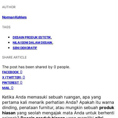
AUTHOR
Norman Kohlers
TAGS
,
DESAIN PRODUK ESTETIK
,
NILAI SENI DALAM DESAIN
SENI DEKORATIF
SHARE ARTICLE
The post has been shared by
0
people.
0
FACEBOOK
0
X (TWITTER)
0
PINTEREST
0
MAIL
Ketika Anda memasuki sebuah ruangan, apa yang
pertama kali menarik perhatian Anda? Apakah itu warna
dinding, penataan furnitur, atau mungkin sebuah
produk
hiasan
yang seolah mengajak mata Anda untuk berhenti
sejenak?
Desain produk hiasan
yang memiliki
nilai