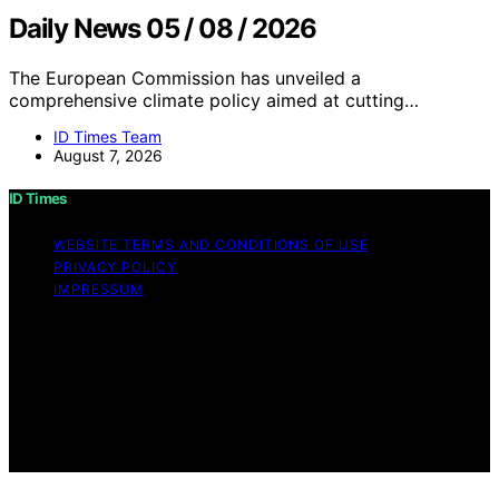
Daily News 05 / 08 / 2026
The European Commission has unveiled a
comprehensive climate policy aimed at cutting…
ID Times Team
August 7, 2026
ID Times
WEBSITE TERMS AND CONDITIONS OF USE
PRIVACY POLICY
IMPRESSUM
Copyright © 2026 ID Times Content on ID Times is
created and published using artificial intelligence (AI) for
general informational and educational purposes. Affiliate
disclaimer As an affiliate, we may earn a commission
from qualifying purchases. We get commissions for
purchases made through links on this website from
Amazon and other third parties.