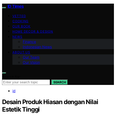
ID Times
VETTED
COOKING
OUR BOOK
HOME DECOR & DESIGN
NEWS
Finance
Indonesian News
ABOUT US
Our Team
Our Vision
Search for:
SEARCH
id
Desain Produk Hiasan dengan Nilai
Estetik Tinggi