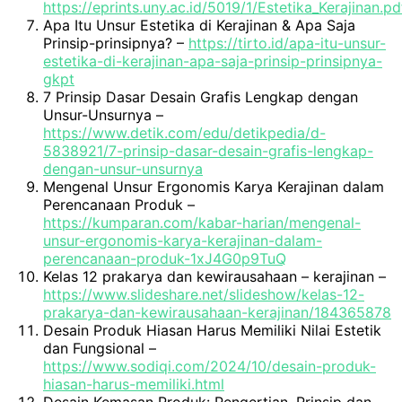
https://eprints.uny.ac.id/5019/1/Estetika_Kerajinan.pd
Apa Itu Unsur Estetika di Kerajinan & Apa Saja
Prinsip-prinsipnya? –
https://tirto.id/apa-itu-unsur-
estetika-di-kerajinan-apa-saja-prinsip-prinsipnya-
gkpt
7 Prinsip Dasar Desain Grafis Lengkap dengan
Unsur-Unsurnya –
https://www.detik.com/edu/detikpedia/d-
5838921/7-prinsip-dasar-desain-grafis-lengkap-
dengan-unsur-unsurnya
Mengenal Unsur Ergonomis Karya Kerajinan dalam
Perencanaan Produk –
https://kumparan.com/kabar-harian/mengenal-
unsur-ergonomis-karya-kerajinan-dalam-
perencanaan-produk-1xJ4G0p9TuQ
Kelas 12 prakarya dan kewirausahaan – kerajinan –
https://www.slideshare.net/slideshow/kelas-12-
prakarya-dan-kewirausahaan-kerajinan/184365878
Desain Produk Hiasan Harus Memiliki Nilai Estetik
dan Fungsional –
https://www.sodiqi.com/2024/10/desain-produk-
hiasan-harus-memiliki.html
Desain Kemasan Produk: Pengertian, Prinsip dan