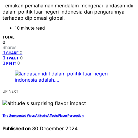
Temukan pemahaman mendalam mengenai landasan idiil
dalam politik luar negeri Indonesia dan pengaruhnya
terhadap diplomasi global.
10 minute read
TOTAL
0
Shares
0
SHARE
0
TWEET
0
PIN IT
UP NEXT
The Unexpected Ways Altitude Affects Flavor Perception
Published on
30 December 2024