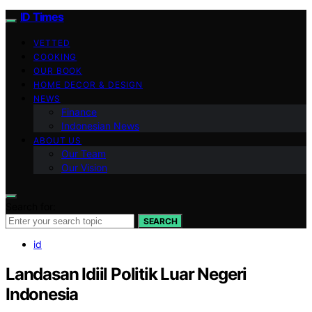
ID Times
VETTED
COOKING
OUR BOOK
HOME DECOR & DESIGN
NEWS
Finance
Indonesian News
ABOUT US
Our Team
Our Vision
Search for:
SEARCH
id
Landasan Idiil Politik Luar Negeri
Indonesia