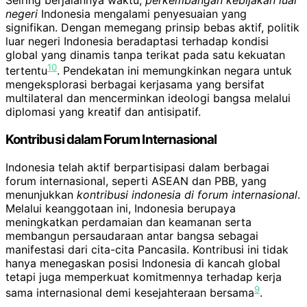
Seiring berjalannya waktu,
perkembangan kebijakan luar
negeri
Indonesia mengalami penyesuaian yang
signifikan. Dengan memegang prinsip bebas aktif, politik
luar negeri Indonesia beradaptasi terhadap kondisi
global yang dinamis tanpa terikat pada satu kekuatan
10
tertentu
. Pendekatan ini memungkinkan negara untuk
mengeksplorasi berbagai kerjasama yang bersifat
multilateral dan mencerminkan ideologi bangsa melalui
diplomasi yang kreatif dan antisipatif.
Kontribusi dalam Forum Internasional
Indonesia telah aktif berpartisipasi dalam berbagai
forum internasional, seperti ASEAN dan PBB, yang
menunjukkan
kontribusi indonesia di forum internasional
.
Melalui keanggotaan ini, Indonesia berupaya
meningkatkan perdamaian dan keamanan serta
membangun persaudaraan antar bangsa sebagai
manifestasi dari cita-cita Pancasila. Kontribusi ini tidak
hanya menegaskan posisi Indonesia di kancah global
tetapi juga memperkuat komitmennya terhadap kerja
9
sama internasional demi kesejahteraan bersama
.