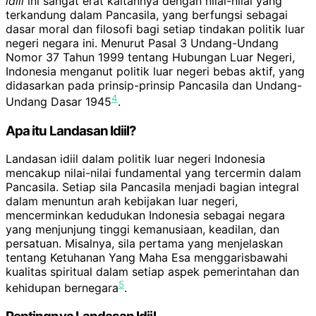
idiil
ini sangat erat kaitannya dengan nilai-nilai yang
terkandung dalam Pancasila, yang berfungsi sebagai
dasar moral dan filosofi bagi setiap tindakan politik luar
negeri negara ini. Menurut Pasal 3 Undang-Undang
Nomor 37 Tahun 1999 tentang Hubungan Luar Negeri,
Indonesia menganut politik luar negeri bebas aktif, yang
didasarkan pada prinsip-prinsip Pancasila dan Undang-
4
Undang Dasar 1945
.
Apa itu Landasan Idiil?
Landasan idiil dalam politik luar negeri Indonesia
mencakup nilai-nilai fundamental yang tercermin dalam
Pancasila. Setiap sila Pancasila menjadi bagian integral
dalam menuntun arah kebijakan luar negeri,
mencerminkan kedudukan Indonesia sebagai negara
yang menjunjung tinggi kemanusiaan, keadilan, dan
persatuan. Misalnya, sila pertama yang menjelaskan
tentang Ketuhanan Yang Maha Esa menggarisbawahi
kualitas spiritual dalam setiap aspek pemerintahan dan
5
kehidupan bernegara
.