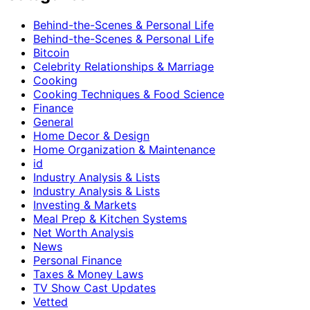
Behind-the-Scenes & Personal Life
Behind-the-Scenes & Personal Life
Bitcoin
Celebrity Relationships & Marriage
Cooking
Cooking Techniques & Food Science
Finance
General
Home Decor & Design
Home Organization & Maintenance
id
Industry Analysis & Lists
Industry Analysis & Lists
Investing & Markets
Meal Prep & Kitchen Systems
Net Worth Analysis
News
Personal Finance
Taxes & Money Laws
TV Show Cast Updates
Vetted