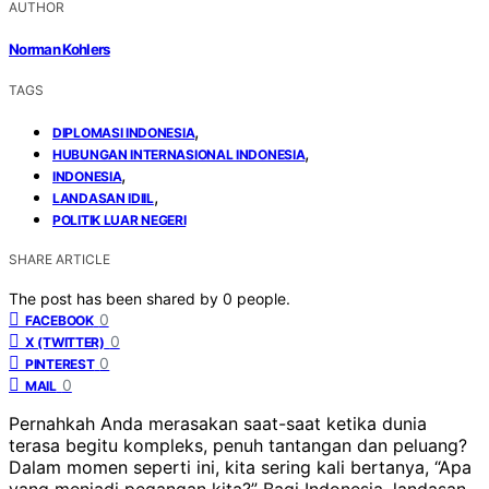
AUTHOR
Norman Kohlers
TAGS
,
DIPLOMASI INDONESIA
,
HUBUNGAN INTERNASIONAL INDONESIA
,
INDONESIA
,
LANDASAN IDIIL
POLITIK LUAR NEGERI
SHARE ARTICLE
The post has been shared by
0
people.
0
FACEBOOK
0
X (TWITTER)
0
PINTEREST
0
MAIL
Pernahkah Anda merasakan saat-saat ketika dunia
terasa begitu kompleks, penuh tantangan dan peluang?
Dalam momen seperti ini, kita sering kali bertanya, “Apa
yang menjadi pegangan kita?” Bagi Indonesia, landasan