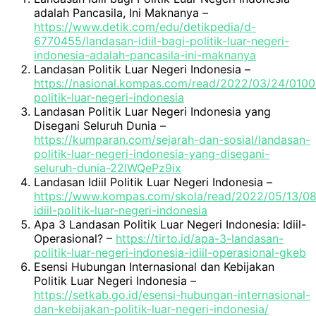
adalah Pancasila, Ini Maknanya –
https://www.detik.com/edu/detikpedia/d-
6770455/landasan-idiil-bagi-politik-luar-negeri-
indonesia-adalah-pancasila-ini-maknanya
Landasan Politik Luar Negeri Indonesia –
https://nasional.kompas.com/read/2022/03/24/0100
politik-luar-negeri-indonesia
Landasan Politik Luar Negeri Indonesia yang
Disegani Seluruh Dunia –
https://kumparan.com/sejarah-dan-sosial/landasan-
politik-luar-negeri-indonesia-yang-disegani-
seluruh-dunia-22IWQePz9ix
Landasan Idiil Politik Luar Negeri Indonesia –
https://www.kompas.com/skola/read/2022/05/13/0
idiil-politik-luar-negeri-indonesia
Apa 3 Landasan Politik Luar Negeri Indonesia: Idiil-
Operasional? –
https://tirto.id/apa-3-landasan-
politik-luar-negeri-indonesia-idiil-operasional-gkeb
Esensi Hubungan Internasional dan Kebijakan
Politik Luar Negeri Indonesia –
https://setkab.go.id/esensi-hubungan-internasional-
dan-kebijakan-politik-luar-negeri-indonesia/