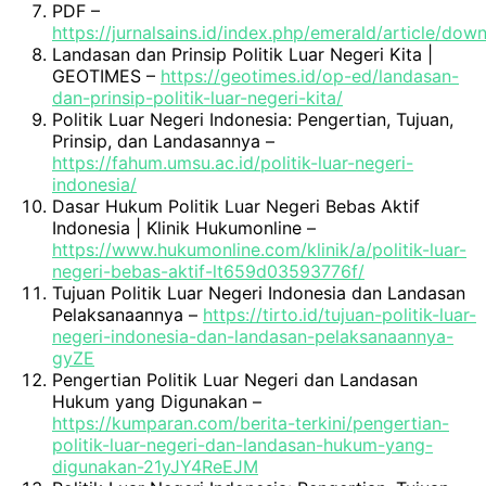
PDF –
https://jurnalsains.id/index.php/emerald/article/do
Landasan dan Prinsip Politik Luar Negeri Kita |
GEOTIMES –
https://geotimes.id/op-ed/landasan-
dan-prinsip-politik-luar-negeri-kita/
Politik Luar Negeri Indonesia: Pengertian, Tujuan,
Prinsip, dan Landasannya –
https://fahum.umsu.ac.id/politik-luar-negeri-
indonesia/
Dasar Hukum Politik Luar Negeri Bebas Aktif
Indonesia | Klinik Hukumonline –
https://www.hukumonline.com/klinik/a/politik-luar-
negeri-bebas-aktif-lt659d03593776f/
Tujuan Politik Luar Negeri Indonesia dan Landasan
Pelaksanaannya –
https://tirto.id/tujuan-politik-luar-
negeri-indonesia-dan-landasan-pelaksanaannya-
gyZE
Pengertian Politik Luar Negeri dan Landasan
Hukum yang Digunakan –
https://kumparan.com/berita-terkini/pengertian-
politik-luar-negeri-dan-landasan-hukum-yang-
digunakan-21yJY4ReEJM