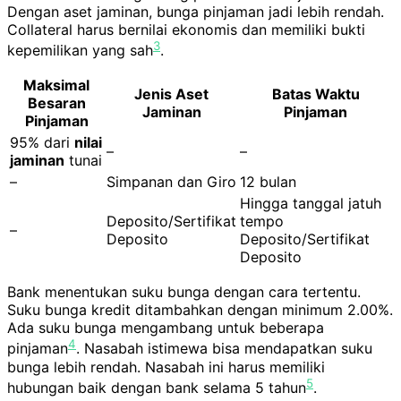
Dengan aset jaminan, bunga pinjaman jadi lebih rendah.
Collateral harus bernilai ekonomis dan memiliki bukti
3
kepemilikan yang sah
.
Maksimal
Jenis Aset
Batas Waktu
Besaran
Jaminan
Pinjaman
Pinjaman
95% dari
nilai
–
–
jaminan
tunai
–
Simpanan dan Giro
12 bulan
Hingga tanggal jatuh
Deposito/Sertifikat
tempo
–
Deposito
Deposito/Sertifikat
Deposito
Bank menentukan suku bunga dengan cara tertentu.
Suku bunga kredit ditambahkan dengan minimum 2.00%.
Ada suku bunga mengambang untuk beberapa
4
pinjaman
. Nasabah istimewa bisa mendapatkan suku
bunga lebih rendah. Nasabah ini harus memiliki
5
hubungan baik dengan bank selama 5 tahun
.