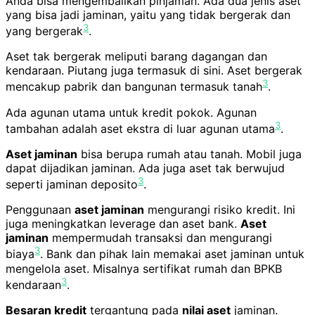
Anda bisa mengembalikan pinjaman. Ada dua jenis aset
yang bisa jadi jaminan, yaitu yang tidak bergerak dan
3
yang bergerak
.
Aset tak bergerak meliputi barang dagangan dan
kendaraan. Piutang juga termasuk di sini. Aset bergerak
3
mencakup pabrik dan bangunan termasuk tanah
.
Ada agunan utama untuk kredit pokok. Agunan
3
tambahan adalah aset ekstra di luar agunan utama
.
Aset jaminan
bisa berupa rumah atau tanah. Mobil juga
dapat dijadikan jaminan. Ada juga aset tak berwujud
3
seperti jaminan deposito
.
Penggunaan
aset jaminan
mengurangi risiko kredit. Ini
juga meningkatkan leverage dan aset bank.
Aset
jaminan
mempermudah transaksi dan mengurangi
3
biaya
. Bank dan pihak lain memakai aset jaminan untuk
mengelola aset. Misalnya sertifikat rumah dan BPKB
3
kendaraan
.
Besaran kredit
tergantung pada
nilai aset
jaminan.