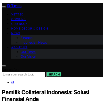
ID Times
VETTED
COOKING
OUR BOOK
HOME DECOR & DESIGN
NEWS
Finance
Indonesian News
ABOUT US
Our Team
Our Vision
Search for:
SEARCH
id
Pemilik Collateral Indonesia: Solusi
Finansial Anda