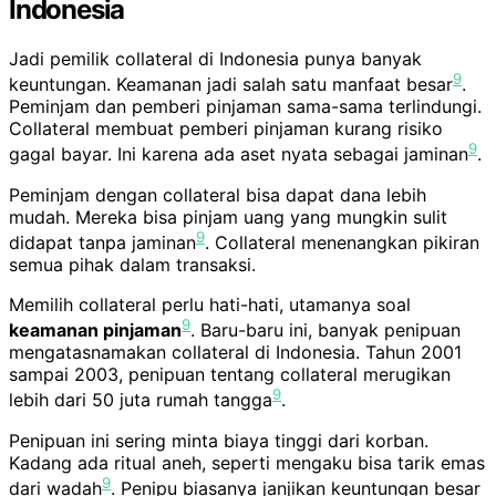
Indonesia
Jadi pemilik collateral di Indonesia punya banyak
9
keuntungan. Keamanan jadi salah satu manfaat besar
.
Peminjam dan pemberi pinjaman sama-sama terlindungi.
Collateral membuat pemberi pinjaman kurang risiko
9
gagal bayar. Ini karena ada aset nyata sebagai jaminan
.
Peminjam dengan collateral bisa dapat dana lebih
mudah. Mereka bisa pinjam uang yang mungkin sulit
9
didapat tanpa jaminan
. Collateral menenangkan pikiran
semua pihak dalam transaksi.
Memilih collateral perlu hati-hati, utamanya soal
9
keamanan pinjaman
. Baru-baru ini, banyak penipuan
mengatasnamakan collateral di Indonesia. Tahun 2001
sampai 2003, penipuan tentang collateral merugikan
9
lebih dari 50 juta rumah tangga
.
Penipuan ini sering minta biaya tinggi dari korban.
Kadang ada ritual aneh, seperti mengaku bisa tarik emas
9
dari wadah
. Penipu biasanya janjikan keuntungan besar