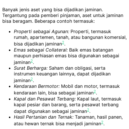
Banyak jenis aset yang bisa dijadikan jaminan.
Tergantung pada pemberi pinjaman, aset untuk jaminan
bisa beragam. Beberapa contoh termasuk:
Properti sebagai Agunan:
Properti, termasuk
rumah, apartemen, tanah, atau bangunan komersial,
2
bisa dijadikan jaminan
.
Emas sebagai Collateral:
Baik emas batangan
maupun perhiasan emas bisa digunakan sebagai
2
jaminan
.
Surat Berharga:
Saham dan obligasi, serta
instrumen keuangan lainnya, dapat dijadikan
2
jaminan
.
Kendaraan Bermotor:
Mobil dan motor, termasuk
2
kendaraan lain, bisa sebagai jaminan
.
Kapal dan Pesawat Terbang:
Kapal laut, termasuk
kapal pesiar dan barang, serta pesawat terbang
2
dapat digunakan sebagai jaminan
.
Hasil Pertanian dan Ternak:
Tanaman, hasil panen,
2
atau hewan ternak bisa menjadi jaminan
.