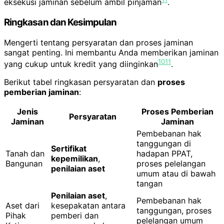
eksekusi jaminan sebelum ambil pinjaman
.
Ringkasan dan Kesimpulan
Mengerti tentang persyaratan dan proses jaminan
sangat penting. Ini membantu Anda memberikan jaminan
10
11
yang cukup untuk kredit yang diinginkan
.
Berikut tabel ringkasan persyaratan dan
proses
pemberian jaminan
:
Jenis
Proses Pemberian
Persyaratan
Jaminan
Jaminan
Pembebanan hak
tanggungan di
Sertifikat
Tanah dan
hadapan PPAT,
kepemilikan
,
Bangunan
proses pelelangan
penilaian aset
umum atau di bawah
tangan
Penilaian aset
,
Pembebanan hak
Aset dari
kesepakatan antara
tanggungan, proses
Pihak
pemberi dan
pelelangan umum