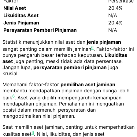
Faktor
Persentase
Nilai Aset
20.4%
Likuiditas Aset
N/A
Jenis Pinjaman
20.4%
Persyaratan Pemberi Pinjaman
N/A
Statistik menunjukkan nilai aset dan
jenis pinjaman
6
sangat penting dalam memilih jaminan
. Faktor-faktor ini
punya pengaruh besar terhadap keputusan.
Likuiditas
aset
juga penting, meski tidak ada data persentase.
Jangan lupa,
persyaratan pemberi pinjaman
juga
krusial.
Memahami faktor-faktor
pemilihan aset jaminan
membantu mendapatkan pinjaman dengan bunga lebih
6
baik
. Aset yang dipilih mempengaruhi kemampuan
mendapatkan pinjaman. Pemahaman ini menguatkan
posisi dalam memenuhi persyaratan dan
mengoptimalkan nilai pinjaman.
Saat memilih aset jaminan, penting untuk memperhatikan
6
kualitas aset
. Nilai, likuiditas, dan jenis aset