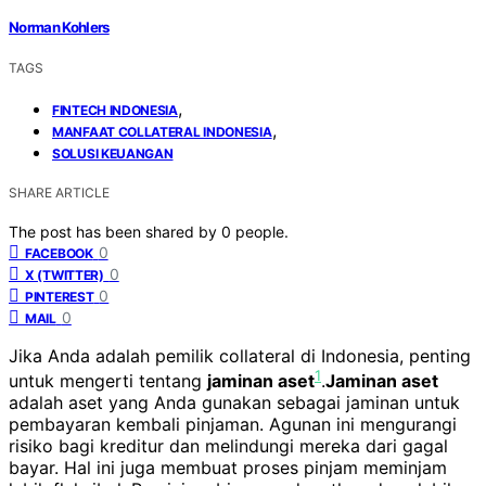
Norman Kohlers
TAGS
,
FINTECH INDONESIA
,
MANFAAT COLLATERAL INDONESIA
SOLUSI KEUANGAN
SHARE ARTICLE
The post has been shared by
0
people.
0
FACEBOOK
0
X (TWITTER)
0
PINTEREST
0
MAIL
Jika Anda adalah pemilik collateral di Indonesia, penting
1
untuk mengerti tentang
jaminan aset
.
Jaminan aset
adalah aset yang Anda gunakan sebagai jaminan untuk
pembayaran kembali pinjaman. Agunan ini mengurangi
risiko bagi kreditur dan melindungi mereka dari gagal
bayar. Hal ini juga membuat proses pinjam meminjam