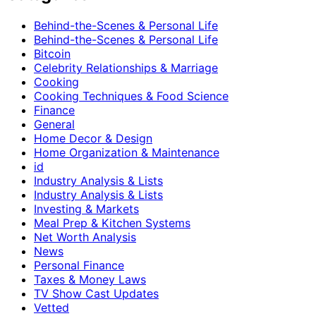
Behind-the-Scenes & Personal Life
Behind-the-Scenes & Personal Life
Bitcoin
Celebrity Relationships & Marriage
Cooking
Cooking Techniques & Food Science
Finance
General
Home Decor & Design
Home Organization & Maintenance
id
Industry Analysis & Lists
Industry Analysis & Lists
Investing & Markets
Meal Prep & Kitchen Systems
Net Worth Analysis
News
Personal Finance
Taxes & Money Laws
TV Show Cast Updates
Vetted